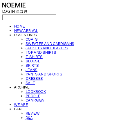
LOG IN
로그인
HOME
NEW ARRIVAL
ESSENTIALS
COATS
SWEATER AND CARDIGANS
JACKETS AND BLAZERS
TOP AND SHIRTS
T-SHIRTS
BLOUSE
SKIRTS
JEANS
PANTS AND SHORTS
DRESSES
SALE
ARCHIVE
LOOKBOOK
PEOPLE
CAMPAIGN
WE ARE
CARE
REVIEW
Q&A