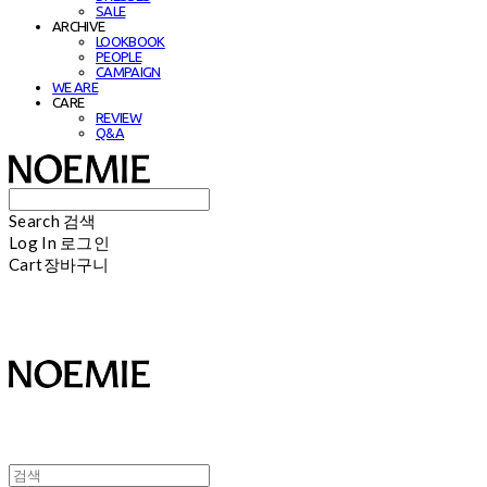
SALE
ARCHIVE
LOOKBOOK
PEOPLE
CAMPAIGN
WE ARE
CARE
REVIEW
Q&A
Search
검색
Log In
로그인
Cart
장바구니