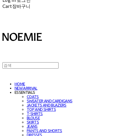
Cart
장바구니
HOME
NEW ARRIVAL
ESSENTIALS
COATS
SWEATER AND CARDIGANS
JACKETS AND BLAZERS
TOP AND SHIRTS
T-SHIRTS
BLOUSE
SKIRTS
JEANS
PANTS AND SHORTS
DRESSES