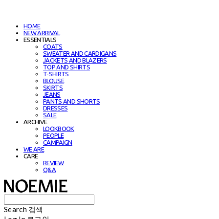
HOME
NEW ARRIVAL
ESSENTIALS
COATS
SWEATER AND CARDIGANS
JACKETS AND BLAZERS
TOP AND SHIRTS
T-SHIRTS
BLOUSE
SKIRTS
JEANS
PANTS AND SHORTS
DRESSES
SALE
ARCHIVE
LOOKBOOK
PEOPLE
CAMPAIGN
WE ARE
CARE
REVIEW
Q&A
Search
검색
Log In
로그인